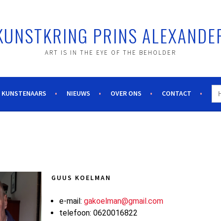
KUNSTKRING PRINS ALEXANDE
ART IS IN THE EYE OF THE BEHOLDER
Zo
 KUNSTENAARS
NIEUWS
OVER ONS
CONTACT
naa
GUUS KOELMAN
e-mail:
gakoelman@gmail.com
telefoon: 0620016822